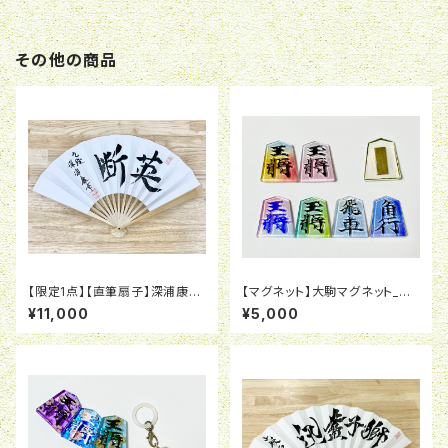
その他の商品
【限定1点】【直筆扇子】深浦康市
【マグネット】大駒マグネット_グ
九段_英断
ラデーション（10個セット）
¥11,000
¥5,000