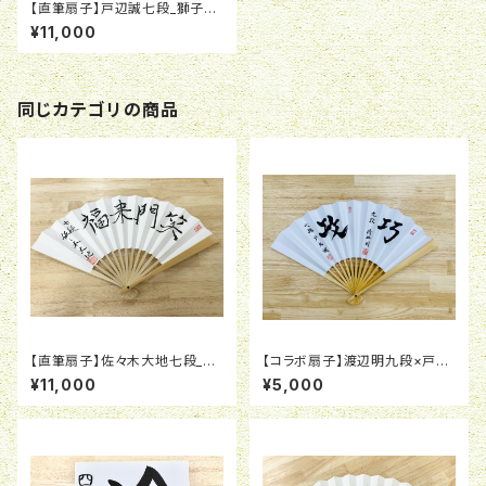
【直筆扇子】戸辺誠七段_獅子奮
迅
¥11,000
同じカテゴリの商品
【直筆扇子】佐々木大地七段_笑
【コラボ扇子】渡辺明九段×戸辺
門来福
誠七段
¥11,000
¥5,000