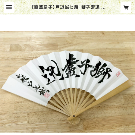
【直筆扇子】戸辺誠七段_獅子奮迅 |
将棋ハウスみどり