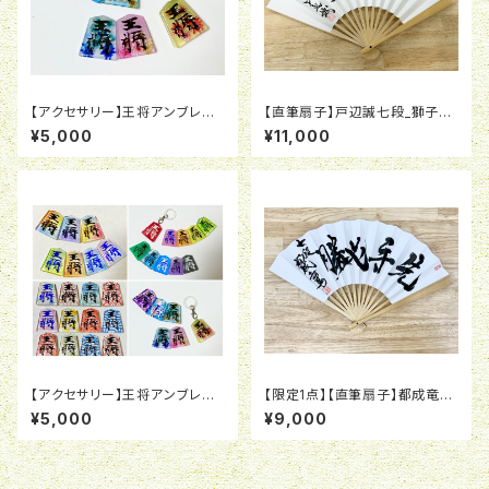
【アクセサリー】王将アンブレラ
【直筆扇子】戸辺誠七段_獅子奮
マーカー_花柄（10個セット）
迅
¥5,000
¥11,000
【アクセサリー】王将アンブレラ
【限定1点】【直筆扇子】都成竜馬
マーカー_MIX（10個セット）
七段_先手必勝
¥5,000
¥9,000