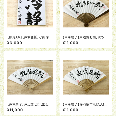
【限定1点】【直筆色紙】小山怜央
【直筆扇子】戸辺誠七段_攻める
四段_冷静
一手
¥6,000
¥11,000
【直筆扇子】戸辺誠七段_堅忍猛
【直筆扇子】深浦康市九段_地球
攻
代表
¥11,000
¥11,000